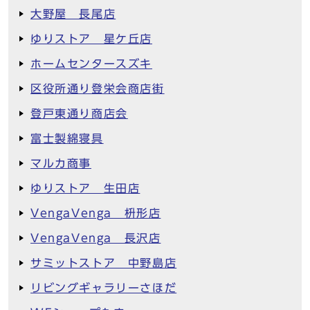
大野屋 長尾店
ゆりストア 星ケ丘店
ホームセンタースズキ
区役所通り登栄会商店街
登戸東通り商店会
富士製綿寝具
マルカ商事
ゆりストア 生田店
VengaVenga 枡形店
VengaVenga 長沢店
サミットストア 中野島店
リビングギャラリーさほだ