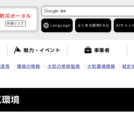
防災ポータル
外部リンク
Language
よくある質問
FAQ
AIチャッ
て
魅力・イベント
事業者
・港湾
環境の情報
大気の常時監視
大気環境情報
統計
気環境