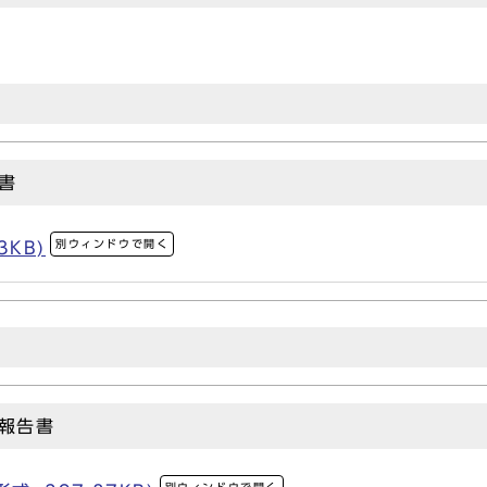
書
別ウィンドウで開く
3KB)
報告書