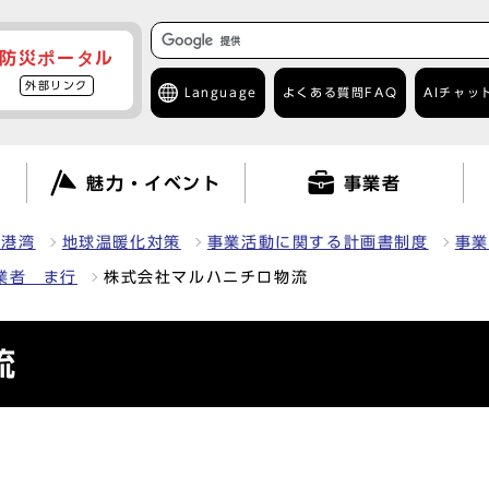
防災ポータル
外部リンク
Language
よくある質問
FAQ
AIチャッ
て
魅力・イベント
事業者
・港湾
地球温暖化対策
事業活動に関する計画書制度
事業
業者 ま行
株式会社マルハニチロ物流
流