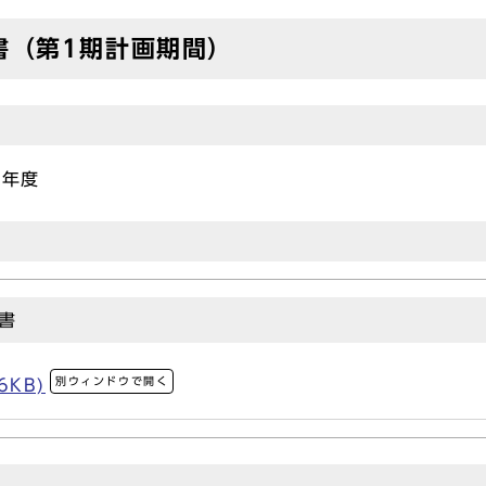
書（第1期計画期間）
）年度
書
別ウィンドウで開く
6KB)