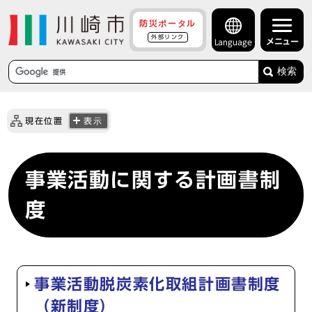
防災ポータル
外部リンク
メニュー
Language
検索
現在位置
表示
事業活動に関する計画書制
度
事業活動脱炭素化取組計画書制度
（新制度）