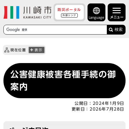
防災ポータル
外部リンク
メニュー
Language
検索
現在位置
表示
公害健康被害各種手続の御
案内
公開日：
2024年1月9日
更新日：
2026年7月28日