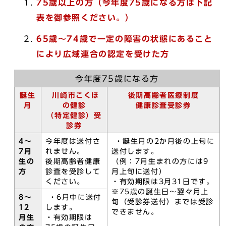
75歳以上の方（今年度75歳になる方は下記
表を御参照ください。）
65歳～74歳で一定の障害の状態にあること
により広域連合の認定を受けた方
今年度75歳になる方
誕生
川崎市こくほ
後期高齢者医療制度
月
の健診
健康診査受診券
（特定健診）受
診券
4～
今年度は送付さ
・誕生月の2か月後の上旬に
7月
れません。
送付します。
生の
後期高齢者健康
（例：7月生まれの方には9
方
診査を受診して
月上旬に送付）
ください。
・有効期限は3月31日です。
※75歳の誕生日～翌々月上
8～
・6月中に送付
旬（受診券送付）までは受診
12
します。
できません。
月生
・有効期限は