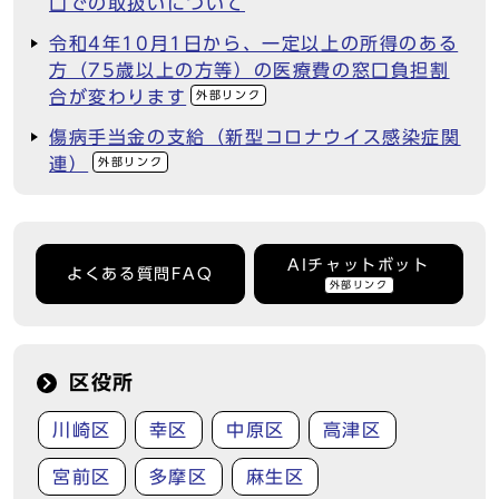
口での取扱いについて
令和4年10月1日から、一定以上の所得のある
方（75歳以上の方等）の医療費の窓口負担割
合が変わります
外部リンク
傷病手当金の支給（新型コロナウイス感染症関
連）
外部リンク
AIチャットボット
よくある質問FAQ
外部リンク
区役所
川崎区
幸区
中原区
高津区
宮前区
多摩区
麻生区