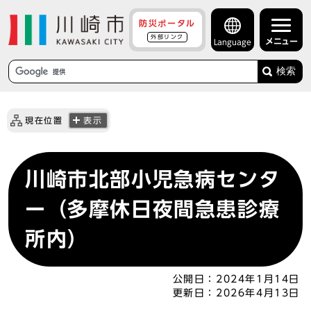
防災ポータル
外部リンク
メニュー
Language
検索
現在位置
表示
川崎市北部小児急病センタ
ー（多摩休日夜間急患診療
所内）
公開日：
2024年1月14日
更新日：
2026年4月13日