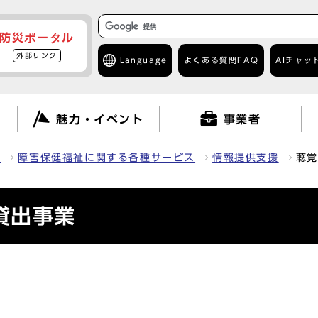
防災ポータル
外部リンク
Language
よくある質問
FAQ
AIチャッ
て
魅力・イベント
事業者
祉
障害保健福祉に関する各種サービス
情報提供支援
聴覚
貸出事業