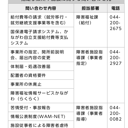
問い合わせ内容
担当部署
電話
給付費等の請求（就労移行・
障害福祉課
044-
就労継続支援事業等を含む）
（給付）
200-
2675
国保連電子請求システム、か
ながわ自立支援給付費等支払
システム
事業所の指定、開所前説明
障害者施設指
044-
会、届出内容の変更
導課（事業者
200-
指定）
2927
体制届・処遇改善届
配置者の資格要件
事業所の休廃止
障害福祉情報サービスかなが
わ（らくらく）
苦情受付・事故報告
障害者施設指
044-
導課（事業者
200-
情報公表制度(WAM-NET)
指導）
0082
施設従事者による障害者虐待