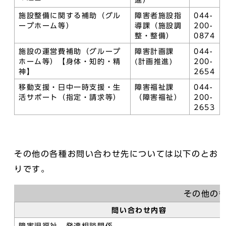
進）
施設整備に関する補助（グル
障害者施設指
044-
ープホーム等）
導課（施設調
200-
整・整備）
0874
施設の運営費補助（グループ
障害計画課
044-
ホーム等）【身体・知的・精
(計画推進)
200-
神】
2654
移動支援・日中一時支援・生
障害福祉課
044-
活サポート（指定・請求等）
（障害福祉）
200-
2653
その他の各種お問い合わせ先については以下のとお
りです。
その他の
問い合わせ内容