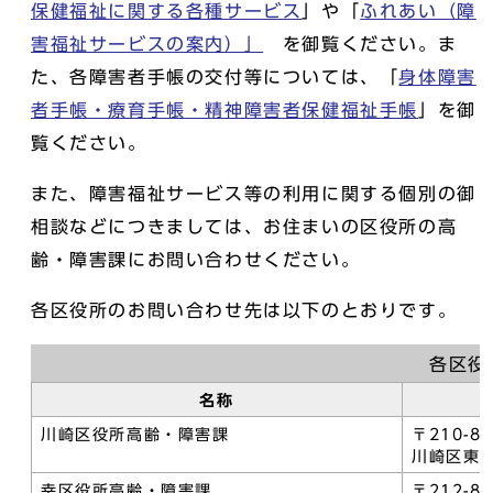
保健福祉に関する各種サービス
」や「
ふれあい（障
害福祉サービスの案内）」
を御覧ください。ま
た、各障害者手帳の交付等については、「
身体障害
者手帳・療育手帳・精神障害者保健福祉手帳
」を御
覧ください。
また、障害福祉サービス等の利用に関する個別の御
相談などにつきましては、お住まいの区役所の高
齢・障害課にお問い合わせください。
各区役所のお問い合わせ先は以下のとおりです。
各区役
名称
川崎区役所高齢・障害課
〒210-8
川崎区東
幸区役所高齢・障害課
〒212-8