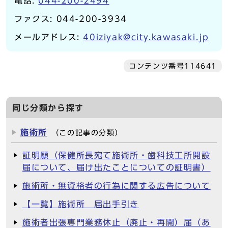
電話:
044-200-2494
ファクス: 044-200-3934
メールアドレス:
40iziyak@city.kawasaki.jp
コンテンツ番号114641
同じ分類から探す
施術所
（この記事の分類）
証明願（保健所長宛て施術所・歯科技工所開設
届について、届け出たことについての証明書）
施術所・無資格者の行為に関する広告について
【一覧】施術所 届出手引き
施術者出張専門業務休止（廃止・再開）届（あ