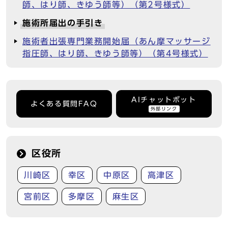
師、はり師、きゆう師等）（第2号様式）
施術所届出の手引き
施術者出張専門業務開始届（あん摩マッサージ
指圧師、はり師、きゆう師等）（第4号様式）
AIチャットボット
よくある質問FAQ
外部リンク
区役所
川崎区
幸区
中原区
高津区
宮前区
多摩区
麻生区