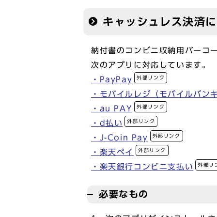
キャッシュレス決済
納付書のコンビニ収納用バーコー
次のアプリに対応しています。
外部リンク
・PayPay
・モバイルレジ（モバイルバン
外部リンク
・au PAY
外部リンク
・d払い
外部リンク
・J-Coin Pay
外部リンク
・楽天ペイ
外部リ
・楽天銀行コンビニ支払い
必要なもの