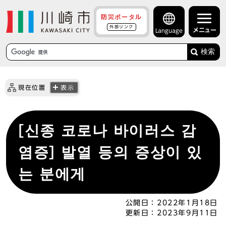
防災ポータル
外部リンク
メニュー
Language
検索
現在位置
表示
[신종 코로나 바이러스 감
염증] 발열 등의 증상이 있
는 분에게
公開日：
2022年1月18日
更新日：
2023年9月11日