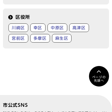
区役所
川崎区
幸区
中原区
高津区
宮前区
多摩区
麻生区
ページの
先頭へ
市公式SNS