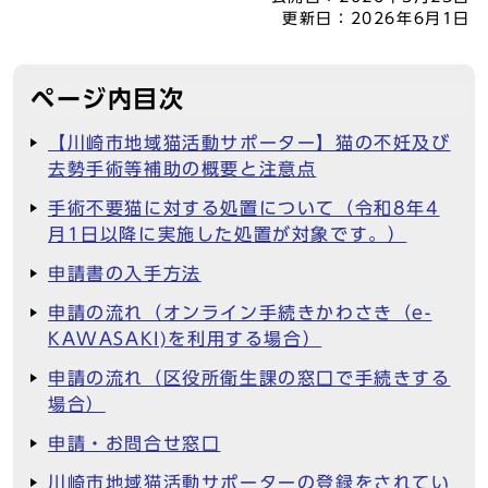
更新日：
2026年6月1日
ページ内目次
【川崎市地域猫活動サポーター】猫の不妊及び
去勢手術等補助の概要と注意点
手術不要猫に対する処置について（令和8年4
月1日以降に実施した処置が対象です。）
申請書の入手方法
申請の流れ（オンライン手続きかわさき（e-
KAWASAKI)を利用する場合）
申請の流れ（区役所衛生課の窓口で手続きする
場合）
申請・お問合せ窓口
川崎市地域猫活動サポーターの登録をされてい