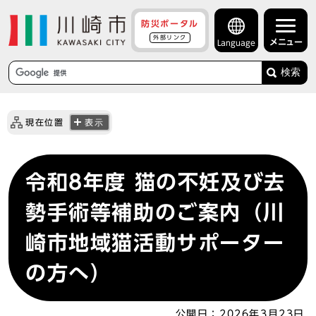
防災ポータル
外部リンク
メニュー
Language
検索
現在位置
表示
令和8年度 猫の不妊及び去
勢手術等補助のご案内（川
崎市地域猫活動サポーター
の方へ）
公開日：
2026年3月23日