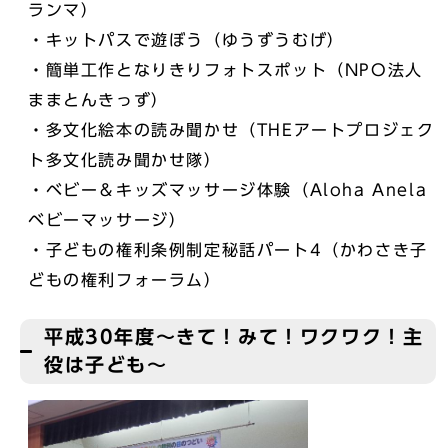
ランマ）
・キットパスで遊ぼう（ゆうずうむげ）
・簡単工作となりきりフォトスポット（NPO法人
ままとんきっず）
・多文化絵本の読み聞かせ（THEアートプロジェク
ト多文化読み聞かせ隊）
・ベビー＆キッズマッサージ体験（Aloha Anela
ベビーマッサージ）
・子どもの権利条例制定秘話パート4（かわさき子
どもの権利フォーラム）
平成30年度～きて！みて！ワクワク！主
役は子ども～