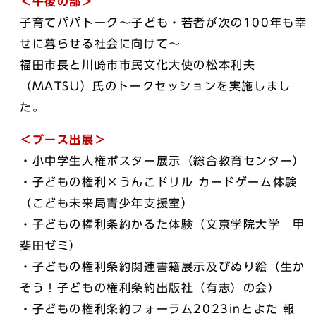
＜午後の部＞
子育てパパトーク～子ども・若者が次の100年も幸
せに暮らせる社会に向けて～
福田市長と川崎市市民文化大使の松本利夫
（MATSU）氏のトークセッションを実施しまし
た。
＜ブース出展＞
・小中学生人権ポスター展示（総合教育センター）
・子どもの権利×うんこドリル カードゲーム体験
（こども未来局青少年支援室）
・子どもの権利条約かるた体験（文京学院大学 甲
斐田ゼミ）
・子どもの権利条約関連書籍展示及びぬり絵（生か
そう！子どもの権利条約出版社（有志）の会）
・子どもの権利条約フォーラム2023inとよた 報