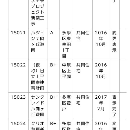
学生寮
了
プロジ
ェクト
新築工
事
15021
ルジェ
A
多摩
共同住
2016
変
ンテ向
区東
宅
年
更
ヶ丘遊
生田
10月
表
園
1丁
示
目
15022
（仮
B+
中原
共同住
2016
称）日
区上
宅
年
立上平
平間
10月
間寮建
替計画
15023
サンク
B+
多摩
共同住
2017
表
レイド
区登
宅
年
示
ル向ヶ
戸
2月
完
丘遊園
了
15024
クリオ
B+
多摩
共同住
2016
変
登戸新
区登
宅
年
更