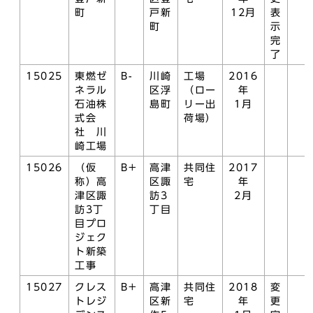
町
戸新
12月
表
町
示
完
了
15025
東燃ゼ
B-
川崎
工場
2016
ネラル
区浮
（ロー
年
石油株
島町
リー出
1月
式会
荷場）
社 川
崎工場
15026
（仮
B+
高津
共同住
2017
称）高
区諏
宅
年
津区諏
訪3
2月
訪3丁
丁目
目プロ
ジェク
ト新築
工事
15027
クレス
B+
高津
共同住
2018
変
トレジ
区新
宅
年
更