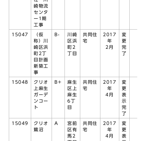
崎物流
センタ
ー1期
工事
15047
（仮
B-
川崎
共同住
2017
変
称）川
区浜
宅
年
更
崎区浜
町2
2月
完
町2丁
丁目
了
目計画
新築工
事
15048
クリオ
B+
麻生
共同住
2017
変
上麻生
区上
宅
年
更
ガーデ
麻生
4月
表
ンコー
6丁
示
ト
目
完
了
15049
クリオ
A
宮前
共同住
2017
変
鷺沼
区有
宅
年
更
馬2
4月
表