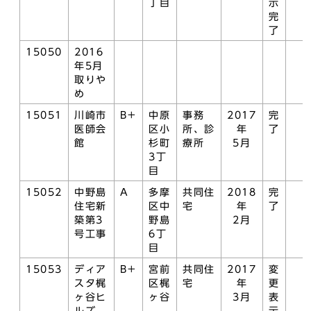
丁目
示
完
了
15050
2016
年5月
取りや
め
15051
川崎市
B+
中原
事務
2017
完
医師会
区小
所、診
年
了
館
杉町
療所
5月
3丁
目
15052
中野島
A
多摩
共同住
2018
完
住宅新
区中
宅
年
了
築第3
野島
2月
号工事
6丁
目
15053
ディア
B+
宮前
共同住
2017
変
スタ梶
区梶
宅
年
更
ヶ谷ヒ
ヶ谷
3月
表