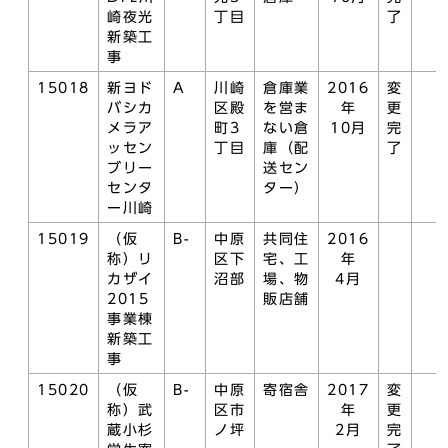
崎夜光
丁目
了
新築工
事
15018
新ヨド
A
川崎
倉庫業
2016
変
バシカ
区殿
を営ま
年
更
メラア
町3
ない倉
10月
完
ッセン
丁目
庫（配
了
ブリー
送セン
センタ
ター）
ー川崎
15019
（仮
B-
中原
共同住
2016
称）リ
区下
宅、工
年
カザイ
沼部
場、物
4月
2015
販店舗
事業棟
新築工
事
15020
（仮
B-
中原
寄宿舎
2017
変
称）武
区市
年
更
蔵小杉
ノ坪
2月
完