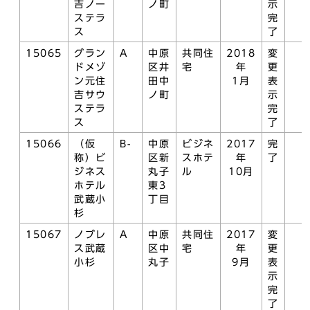
吉ノー
ノ町
示
ステラ
完
ス
了
15065
グラン
A
中原
共同住
2018
変
ドメゾ
区井
宅
年
更
ン元住
田中
1月
表
吉サウ
ノ町
示
ステラ
完
ス
了
15066
（仮
B-
中原
ビジネ
2017
完
称）ビ
区新
スホテ
年
了
ジネス
丸子
ル
10月
ホテル
東3
武蔵小
丁目
杉
15067
ノブレ
A
中原
共同住
2017
変
ス武蔵
区中
宅
年
更
小杉
丸子
9月
表
示
完
了