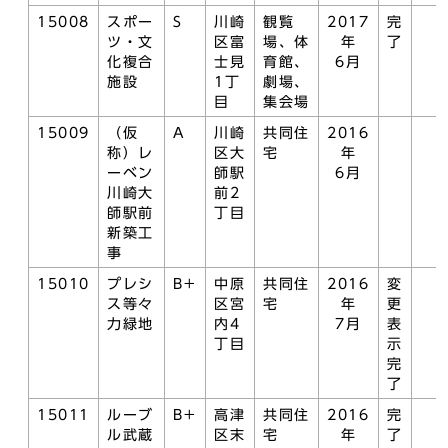
15008
スポー
S
川崎
観覧
2017
完
ツ・文
区富
場、体
年
了
化複合
士見
育館、
6月
施設
1丁
劇場、
目
集会場
15009
（仮
A
川崎
共同住
2016
称）レ
区大
宅
年
ーベン
師駅
6月
川崎大
前2
師駅前
丁目
新築工
事
15010
プレシ
B+
中原
共同住
2016
変
ス等々
区宮
宅
年
更
力緑地
内4
7月
表
丁目
示
完
了
15011
ルーブ
B+
高津
共同住
2016
完
ル武蔵
区末
宅
年
了