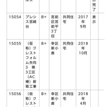
ルズ
示
完
了
15054
プレシ
B+
宮前
共同住
2017
表
ス宮崎
区宮
宅
年
示
台
前平
9月
3丁
目
15055
（仮
B+
幸区
共同住
2018
称）ク
新小
宅
年
レスト
倉
10月
フォル
ム矢向
3 第
3工区
（AC
棟）新
築工事
15056
（仮
B+
幸区
共同住
2018
称）ク
新小
宅
年
レスト
倉
4月