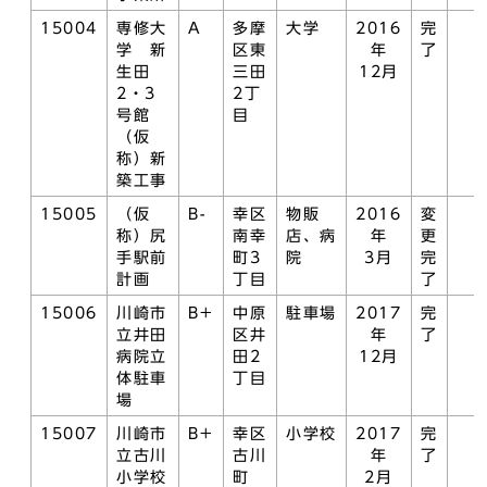
15004
専修大
A
多摩
大学
2016
完
学 新
区東
年
了
生田
三田
12月
2・3
2丁
号館
目
（仮
称）新
築工事
15005
（仮
B-
幸区
物販
2016
変
称）尻
南幸
店、病
年
更
手駅前
町3
院
3月
完
計画
丁目
了
15006
川崎市
B+
中原
駐車場
2017
完
立井田
区井
年
了
病院立
田2
12月
体駐車
丁目
場
15007
川崎市
B+
幸区
小学校
2017
完
立古川
古川
年
了
小学校
町
2月