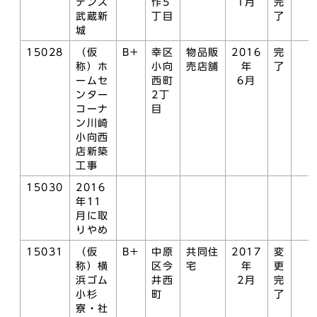
デンス
作5
1月
完
武蔵新
丁目
了
城
15028
（仮
B+
幸区
物品販
2016
完
称）ホ
小向
売店舗
年
了
ームセ
西町
6月
ンター
2丁
コーナ
目
ン川崎
小向西
店新築
工事
15030
2016
年11
月に取
りやめ
15031
（仮
B+
中原
共同住
2017
変
称）横
区今
宅
年
更
浜ゴム
井西
2月
完
小杉
町
了
寮・社