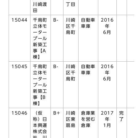
川崎渡
丁目
田
15044
千鳥町
B-
川崎
自動車
2016
立体モ
区千
車庫
年
ーター
鳥町
6月
プール
新築工
事【A
棟】
15045
千鳥町
B-
川崎
自動車
2016
立体モ
区千
車庫
年
ーター
鳥町
6月
プール
新築工
事【B
棟】
15046
（仮
B+
川崎
倉庫業
2017
完
称）日
区東
を営む
年
了
本興運
扇島
倉庫
1月
株式会
社 川