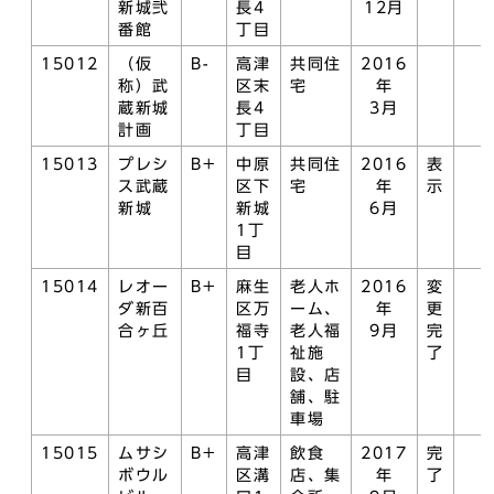
新城弐
長4
12月
番館
丁目
15012
（仮
B-
高津
共同住
2016
称）武
区末
宅
年
蔵新城
長4
3月
計画
丁目
15013
プレシ
B+
中原
共同住
2016
表
ス武蔵
区下
宅
年
示
新城
新城
6月
1丁
目
15014
レオー
B+
麻生
老人ホ
2016
変
ダ新百
区万
ーム、
年
更
合ヶ丘
福寺
老人福
9月
完
1丁
祉施
了
目
設、店
舗、駐
車場
15015
ムサシ
B+
高津
飲食
2017
完
ボウル
区溝
店、集
年
了