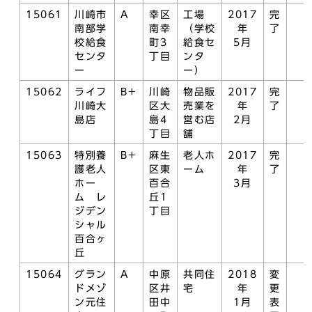
15061
川崎市
A
幸区
工場
2017
完
南部学
南幸
（学校
年
了
校給食
町3
給食セ
5月
センタ
丁目
ンタ
ー
ー）
15062
ライフ
B+
川崎
物品販
2017
完
川崎大
区大
売業を
年
了
島店
島4
営む店
2月
丁目
舗
15063
特別養
B+
麻生
老人ホ
2017
完
護老人
区東
ーム
年
了
ホー
百合
3月
ム レ
丘1
ジデン
丁目
シャル
百合ヶ
丘
15064
グラン
A
中原
共同住
2018
変
ドメゾ
区井
宅
年
更
ン元住
田中
1月
表