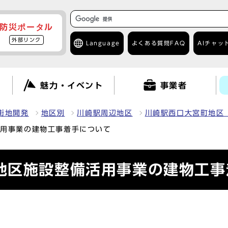
防災ポータル
外部リンク
Language
よくある質問
FAQ
AIチャッ
て
魅力・イベント
事業者
街地開発
地区別
川崎駅周辺地区
川崎駅西口大宮町地区
活用事業の建物工事着手について
地区施設整備活用事業の建物工事