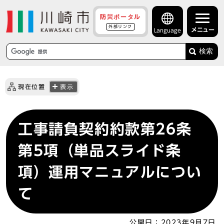
防災ポータル
外部リンク
メニュー
Language
検索
現在位置
表示
工事請負契約約款第26条
第5項（単品スライド条
項）運用マニュアルについ
て
公開日：
2023年9月7日