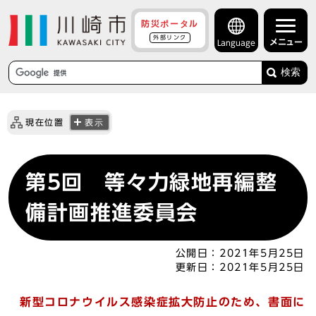
防災ポータル
外部リンク
メニュー
Language
検索
現在位置
表示
第5回 等々力緑地再編整
備計画推進委員会
公開日：
2021年5月25日
更新日：
2021年5月25日
新型コロナウイルス感染症拡大防止のため、書面に