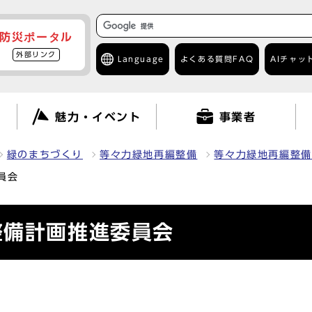
防災ポータル
外部リンク
Language
よくある質問
FAQ
AIチャッ
て
魅力・イベント
事業者
緑のまちづくり
等々力緑地再編整備
等々力緑地再編整備
員会
整備計画推進委員会