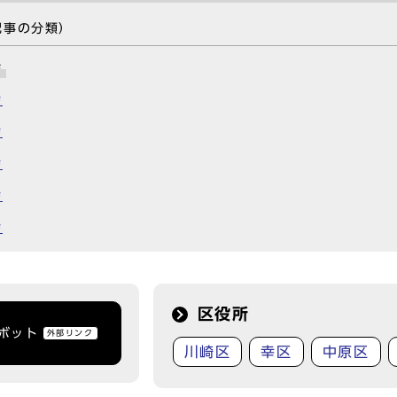
記事の分類）
会
会
会
会
会
会
区役所
トボット
外部リンク
川崎区
幸区
中原区