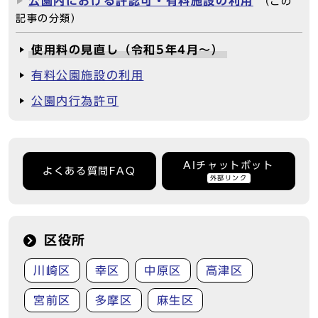
公園内における許認可・有料施設の利用
（この
記事の分類）
使用料の見直し（令和5年4月～）
有料公園施設の利用
公園内行為許可
AIチャットボット
よくある質問FAQ
外部リンク
区役所
川崎区
幸区
中原区
高津区
宮前区
多摩区
麻生区