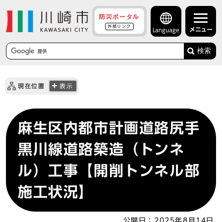
防災ポータル
外部リンク
メニュー
Language
検索
現在位置
表示
麻生区内都市計画道路尻手
黒川線道路築造（トンネ
ル）工事【開削トンネル部
施工状況】
公開日：
2025年8月14日