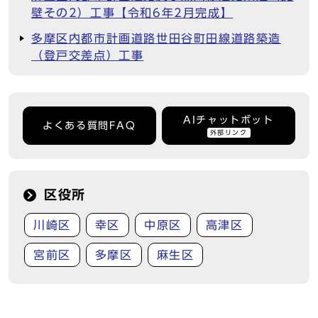
壁その2）工事【令和6年2月完成】
多摩区内都市計画道路世田谷町田線道路築造
（登戸交差点）工事
AIチャットボット
よくある質問FAQ
外部リンク
区役所
川崎区
幸区
中原区
高津区
宮前区
多摩区
麻生区