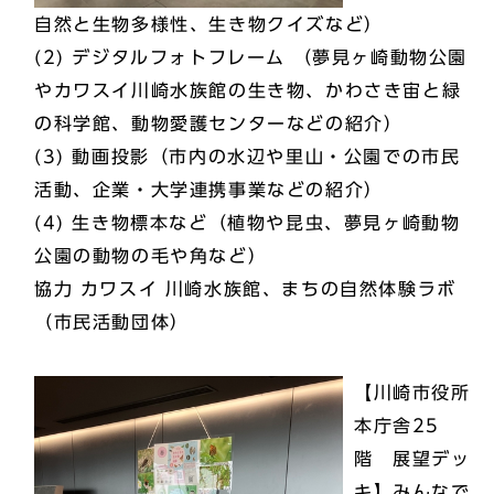
自然と生物多様性、生き物クイズなど）
(2) デジタルフォトフレーム （夢見ヶ崎動物公園
やカワスイ川崎水族館の生き物、かわさき宙と緑
の科学館、動物愛護センターなどの紹介）
(3) 動画投影（市内の水辺や里山・公園での市民
活動、企業・大学連携事業などの紹介）
(4) 生き物標本など（植物や昆虫、夢見ヶ崎動物
公園の動物の毛や角など）
協力 カワスイ 川崎水族館、まちの自然体験ラボ
（市民活動団体）
【川崎市役所
本庁舎25
階 展望デッ
キ】みんなで