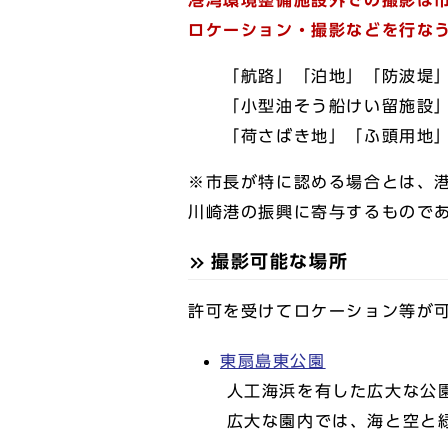
港湾環境整備施設外での撮影は
ロケーション・撮影などを行な
「航路」「泊地」「防波堤
「小型油そう船けい留施設」
「荷さばき地」「ふ頭用地」
※市長が特に認める場合とは、
川崎港の振興に寄与するもので
撮影可能な場所
許可を受けてロケーション等が
東扇島東公園
人工海浜を有した広大な公
広大な園内では、海と空と