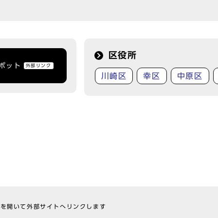
区役所
トボット
外部リンク
川崎区
幸区
中原区
ウを開いて外部サイトへリンクします