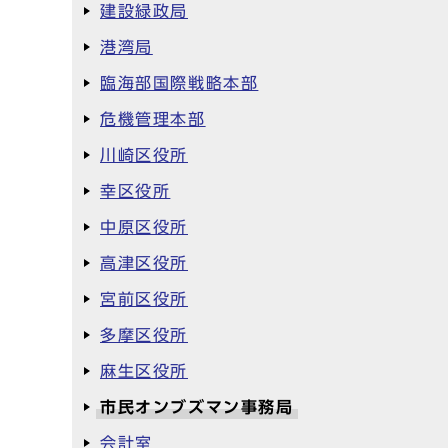
建設緑政局
港湾局
臨海部国際戦略本部
危機管理本部
川崎区役所
幸区役所
中原区役所
高津区役所
宮前区役所
多摩区役所
麻生区役所
市民オンブズマン事務局
会計室