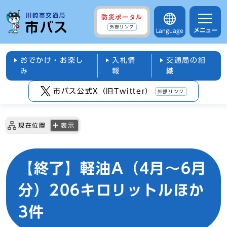
防災ポータル
外部リンク
メニュー
Language
おでかけ・お楽し
入札情
交通局の組
み
報
織
市バス公式X（旧Twitter）
外部リンク
現在位置
表示
【終了】軽油A（4月～6月
分）206キロリットルほか
3件