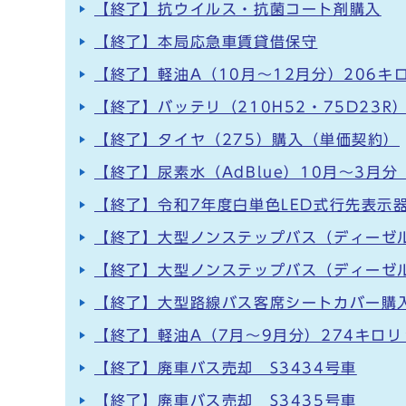
【終了】抗ウイルス・抗菌コート剤購入
【終了】本局応急車賃貸借保守
【終了】軽油A（10月～12月分）206キ
【終了】バッテリ（210H52・75D23
【終了】タイヤ（275）購入（単価契約）
【終了】尿素水（AdBlue）10月～3月
【終了】令和7年度白単色LED式行先表示
【終了】大型ノンステップバス（ディーゼル
【終了】大型ノンステップバス（ディーゼル
【終了】大型路線バス客席シートカバー購
【終了】軽油A（7月～9月分）274キロ
【終了】廃車バス売却 S3434号車
【終了】廃車バス売却 S3435号車