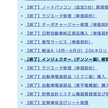
【終了】ノートパソコン（追加3台）賃貸
【終了】ラジエータ修理（単価契約）
【終了】ターボチャージャー修理（単価契
【終了】日野自動車純正部品購入（単価契
【終了】複写サービス（単価契約）
【終了】軽油A（4月～6月分）206キロ
【終了】インジェクター（デンソー製）修
【終了】ラジエータ修理（単価契約）
【終了】自動車電装部品（ミクニ製）購入
【終了】自動車電装部品（泰平電機製）購
【終了】財務会計システム機器賃貸借及び
【終了】定期車体及びシート修理