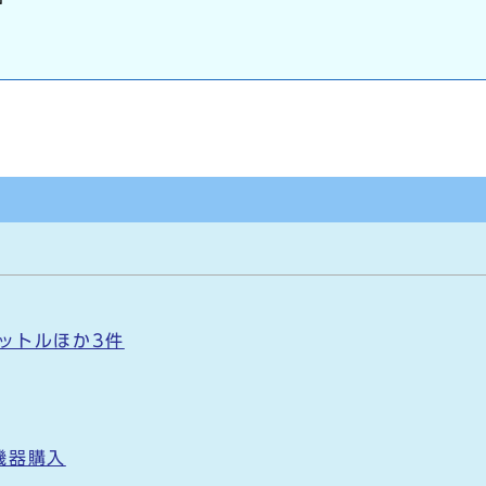
リットルほか3件
機器購入