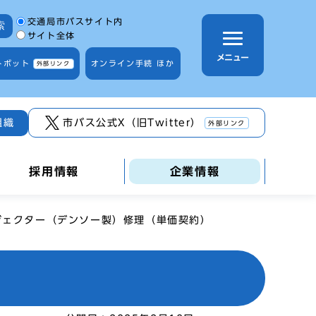
サイト内検索の範囲
交通局市バスサイト内
索
サイト全体
メニュー
トボット
オンライン手続 ほか
外部リンク
組織
市バス公式X（旧Twitter）
外部リンク
採用情報
企業情報
ジェクター（デンソー製）修理（単価契約）