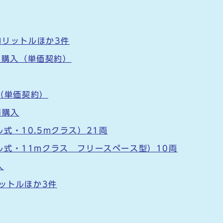
ロリットルほか3件
R）購入（単価契約）
分（単価契約）
器購入
式・10.5mクラス）21両
式・11mクラス フリースペース型）10両
入
リットルほか3件