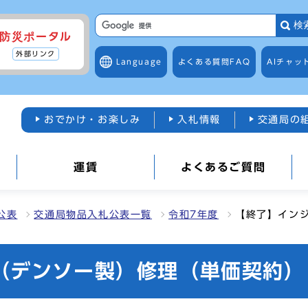
検
防災ポータル
外部リンク
Language
よくある質問
FAQ
AIチャッ
おでかけ・お楽しみ
入札情報
交通局の
運賃
よくあるご質問
公表
交通局物品入札公表一覧
令和7年度
【終了】イン
（デンソー製）修理（単価契約）