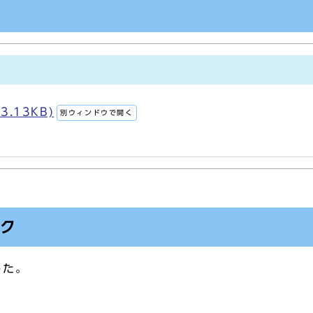
3.13KB)
別ウィンドウで開く
ンク
した。