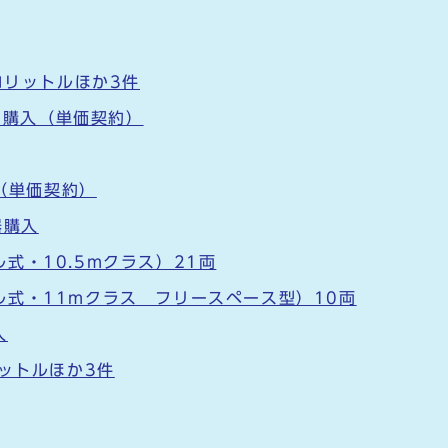
ロリットルほか3件
R）購入（単価契約）
分（単価契約）
器購入
式・10.5mクラス）21両
式・11mクラス フリースペース型）10両
入
リットルほか3件