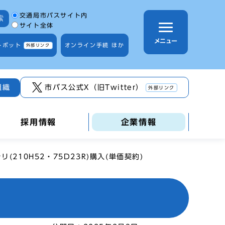
サイト内検索の範囲
交通局市バスサイト内
索
サイト全体
メニュー
トボット
オンライン手続 ほか
外部リンク
組織
市バス公式X（旧Twitter）
外部リンク
採用情報
企業情報
(210H52・75D23R)購入(単価契約)