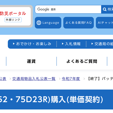
検
防災ポータル
外部リンク
Language
よくある質問
FAQ
AIチャッ
おでかけ・お楽しみ
入札情報
交通局の
運賃
よくあるご質問
公表
交通局物品入札公表一覧
令和7年度
【終了】バッテリ
2・75D23R)購入(単価契約)