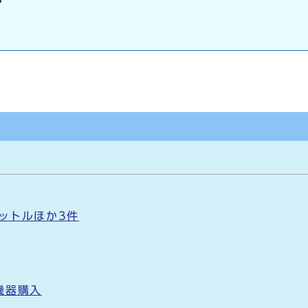
リットルほか3件
機器購入