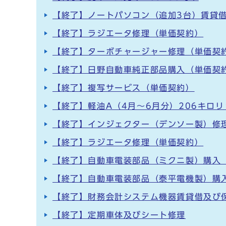
【終了】ノートパソコン（追加3台）賃貸
【終了】ラジエータ修理（単価契約）
【終了】ターボチャージャー修理（単価契
【終了】日野自動車純正部品購入（単価契
【終了】複写サービス（単価契約）
【終了】軽油A（4月～6月分）206キロ
【終了】インジェクター（デンソー製）修
【終了】ラジエータ修理（単価契約）
【終了】自動車電装部品（ミクニ製）購入
【終了】自動車電装部品（泰平電機製）購
【終了】財務会計システム機器賃貸借及び
【終了】定期車体及びシート修理