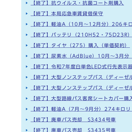
【終了】抗ウイルス・抗菌コート剤購入
【終了】本局応急車賃貸借保守
【終了】軽油A（10月～12月分）206キ
【終了】バッテリ（210H52・75D23
【終了】タイヤ（275）購入（単価契約）
【終了】尿素水（AdBlue）10月～3月
【終了】令和7年度白単色LED式行先表示
【終了】大型ノンステップバス（ディーゼル
【終了】大型ノンステップバス（ディーゼル
【終了】大型路線バス客席シートカバー購
【終了】軽油A（7月～9月分）274キロ
【終了】廃車バス売却 S3434号車
【終了】廃車バス売却 S3435号車