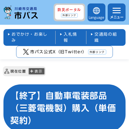
防災ポータル
外部リンク
メニュー
Language
おでかけ・お楽し
入札情
交通局の組
み
報
織
市バス公式X（旧Twitter）
外部リンク
現在位置
表示
【終了】自動車電装部品
（三菱電機製）購入（単価
契約）