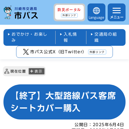
防災ポータル
外部リンク
メニュー
Language
おでかけ・お楽し
入札情
交通局の組
み
報
織
市バス公式X（旧Twitter）
外部リンク
現在位置
表示
【終了】大型路線バス客席
シートカバー購入
公開日：
2025年6月4日