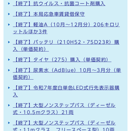
【終了】抗ウイルス・抗菌コート剤購入
【終了】本局応急車賃貸借保守
【終了】軽油A（10月～12月分）206キロリ
ットルほか3件
【終了】バッテリ（210H52・75D23R）購
入（単価契約）
【終了】タイヤ（275）購入（単価契約）
【終了】尿素水（AdBlue）10月～3月分（単
価契約）
【終了】令和7年度白単色LED式行先表示器購
入
【終了】大型ノンステップバス（ディーゼル
式・10.5mクラス）21両
【終了】大型ノンステップバス（ディーゼル
式・11mクラス フリースペース型）10両