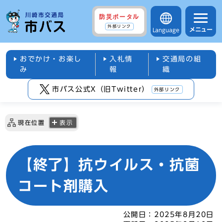
防災ポータル
外部リンク
メニュー
Language
おでかけ・お楽し
入札情
交通局の組
み
報
織
市バス公式X（旧Twitter）
外部リンク
現在位置
表示
【終了】抗ウイルス・抗菌
コート剤購入
公開日：
2025年8月20日