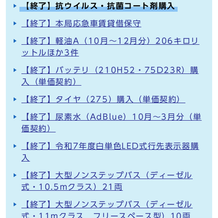
【終了】抗ウイルス・抗菌コート剤購入
【終了】本局応急車賃貸借保守
【終了】軽油A（10月～12月分）206キロリ
ットルほか3件
【終了】バッテリ（210H52・75D23R）購
入（単価契約）
【終了】タイヤ（275）購入（単価契約）
【終了】尿素水（AdBlue）10月～3月分（単
価契約）
【終了】令和7年度白単色LED式行先表示器購
入
【終了】大型ノンステップバス（ディーゼル
式・10.5mクラス）21両
【終了】大型ノンステップバス（ディーゼル
式・11mクラス フリースペース型）10両