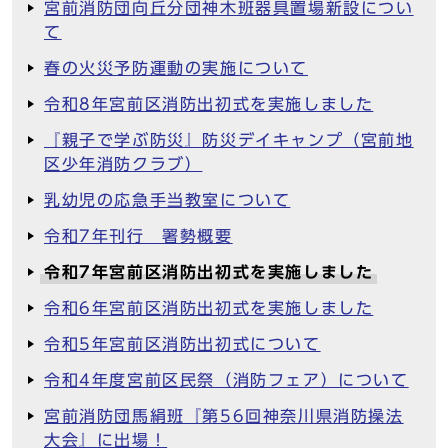
宮前消防団向丘分団神木班器具置場新設につい
て
春の火災予防運動の実施について
令和8年宮前区消防出初式を実施しました
『親子で学ぶ防災』防災デイキャンプ（宮前地
区少年消防クラブ）
乳幼児の応急手当教室について
令和7年刊行 署勢概要
令和7年宮前区消防出初式を実施しました
令和6年宮前区消防出初式を実施しました
令和5年宮前区消防出初式について
令和4年度宮前区民祭（消防フェア）について
宮前消防団馬絹班『第56回神奈川県消防操法
大会』に出場！