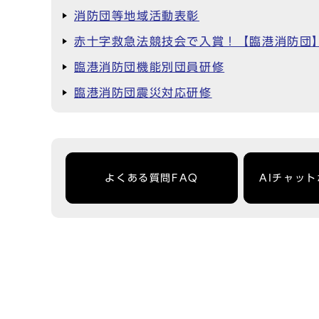
消防団等地域活動表彰
赤十字救急法競技会で入賞！【臨港消防団
臨港消防団機能別団員研修
臨港消防団震災対応研修
よくある質問FAQ
AIチャッ