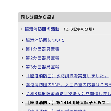
同じ分類から探す
臨港消防団の活動
（この記事の分類）
臨港消防団について
第1分団器具置場
第2分団器具置場
第3分団器具置場
【臨港消防団】水防訓練を実施しました。
臨港消防団のSNS、入団希望の応募はこち
令和8年度臨港消防団操法大会を開催しま
【臨港消防団】第14回川崎大師子どもフェ