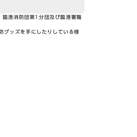
、臨港消防団第1分団及び臨港署職
防グッズを手にしたりしている様