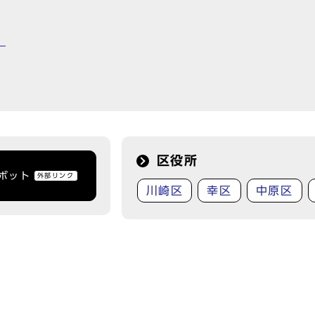
】
区役所
トボット
外部リンク
川崎区
幸区
中原区