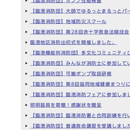
【臨港消防団】ポンプ性能検査
【臨港消防団】大師でゆるっとまるっとパ
【臨港消防団】地域防災スクール
【臨港消防団】第28回赤十字救急法競技会
臨港地区消防出初式を開催しました。
【臨港機能別消防団】多文化コミュニティ
【臨港消防団】みんなが消防士に参加して
【臨港消防団】可搬ポンプ取扱研修
【臨港消防団】第8回協同地域健康まつり
【臨港消防団】臨港消防フェアに参加しま
照明器具を寄贈！感謝状を贈呈
【臨港消防団】臨港消防署と合同訓練を行
【臨港消防団】普通救命講習を受講しまし