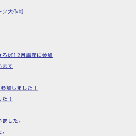
ーク大作戦
ひろば12月講座に参加
います
に参加しました！
した！
いました。
た。