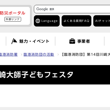
防災ポータル
外部リンク
Language
よくある質問
FAQ
AIチャッ
て
魅力・イベント
事業者
臨港消防署
臨港消防団の活動
【臨港消防団】第14回川崎
川崎大師子どもフェスタ