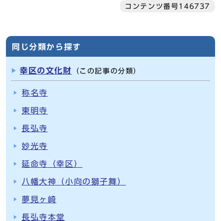
コンテンツ番号146737
同じ分類から探す
幸区の文化財
（この記事の分類）
称名寺
東明寺
長弘寺
妙光寺
延命寺（幸区）
八幡大神（小向の獅子舞）
夢見ヶ崎
長弘寺本堂