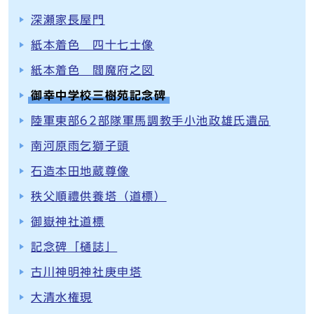
深瀬家長屋門
紙本着色 四十七士像
紙本着色 閻魔府之図
御幸中学校三樹苑記念碑
陸軍東部62部隊軍馬調教手小池政雄氏遺品
南河原雨乞獅子頭
石造本田地蔵尊像
秩父順禮供養塔（道標）
御嶽神社道標
記念碑「樋誌」
古川神明神社庚申塔
大清水権現