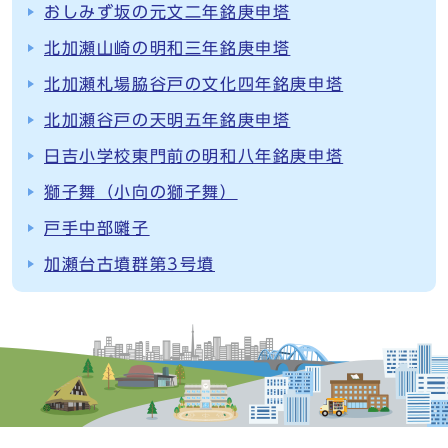
おしみず坂の元文二年銘庚申塔
北加瀬山崎の明和三年銘庚申塔
北加瀬札場脇谷戸の文化四年銘庚申塔
北加瀬谷戸の天明五年銘庚申塔
日吉小学校東門前の明和八年銘庚申塔
獅子舞（小向の獅子舞）
戸手中部囃子
加瀬台古墳群第3号墳