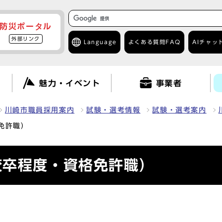
防災ポータル
外部リンク
Language
よくある質問
FAQ
AIチャッ
て
魅力・イベント
事業者
川崎市職員採用案内
試験・選考情報
試験・選考案内
免許職）
校卒程度・資格免許職）