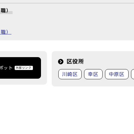
許職）
許職）
区役所
トボット
外部リンク
川崎区
幸区
中原区