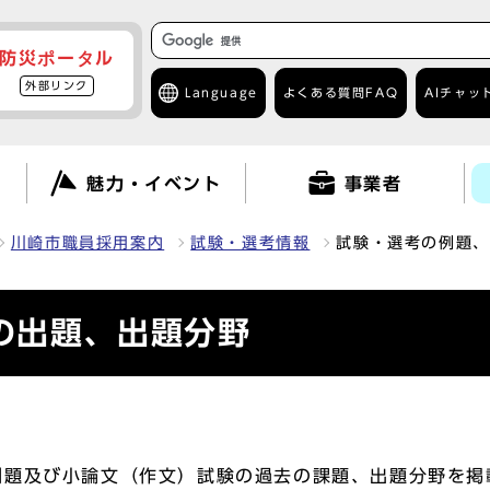
防災ポータル
外部リンク
Language
よくある質問
FAQ
AIチャッ
て
魅力・イベント
事業者
川崎市職員採用案内
試験・選考情報
試験・選考の例題、
の出題、出題分野
例題及び小論文（作文）試験の過去の課題、出題分野を掲