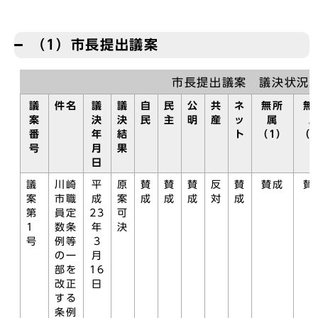
（1）市長提出議案
市長提出議案 議決状況
議
件名
議
議
自
民
公
共
ネ
無所
無
案
決
決
民
主
明
産
ッ
属
番
年
結
ト
（1）
（
号
月
果
日
議
川崎
平
原
賛
賛
賛
反
賛
賛成
賛
案
市職
成
案
成
成
成
対
成
第
員定
23
可
1
数条
年
決
号
例等
3
の一
月
部を
16
改正
日
する
条例