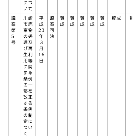
につ
いて
議
川崎
平
原
賛
賛
賛
賛
賛
賛成
賛
案
市廃
成
案
成
成
成
成
成
第
棄物
23
可
5
の処
年
決
号
理及
3
び再
月
生利
16
用等
日
に関
する
条例
の一
部を
改正
する
条例
の制
定に
つい
て