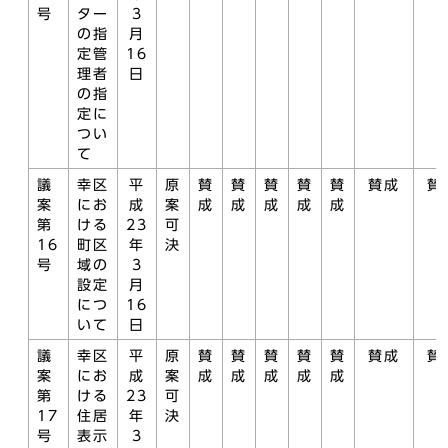
号
ター
3
の指
月
定管
16
理者
日
の指
定に
つい
て
議
幸区
平
原
賛
賛
賛
賛
賛
賛成
賛
案
にお
成
案
成
成
成
成
成
第
ける
23
可
16
町区
年
決
号
域の
3
設定
月
につ
16
いて
日
議
幸区
平
原
賛
賛
賛
賛
賛
賛成
賛
案
にお
成
案
成
成
成
成
成
第
ける
23
可
17
住居
年
決
号
表示
3