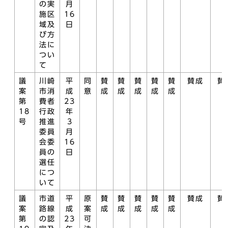
の実
月
施区
16
域及
日
び方
法に
つい
て
議
川崎
平
同
賛
賛
賛
賛
賛
賛成
賛
案
市消
成
意
成
成
成
成
成
第
費者
23
18
行政
年
号
推進
3
委員
月
会委
16
員の
日
選任
につ
いて
議
市道
平
原
賛
賛
賛
賛
賛
賛成
賛
案
路線
成
案
成
成
成
成
成
第
の認
23
可