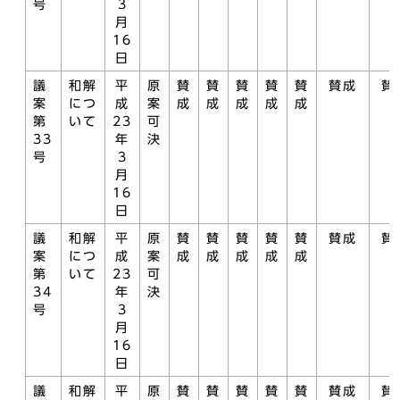
号
3
月
16
日
議
和解
平
原
賛
賛
賛
賛
賛
賛成
賛
案
につ
成
案
成
成
成
成
成
第
いて
23
可
33
年
決
号
3
月
16
日
議
和解
平
原
賛
賛
賛
賛
賛
賛成
賛
案
につ
成
案
成
成
成
成
成
第
いて
23
可
34
年
決
号
3
月
16
日
議
和解
平
原
賛
賛
賛
賛
賛
賛成
賛