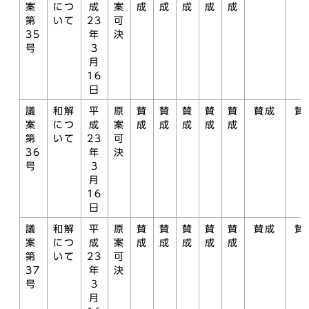
案
につ
成
案
成
成
成
成
成
第
いて
23
可
35
年
決
号
3
月
16
日
議
和解
平
原
賛
賛
賛
賛
賛
賛成
賛
案
につ
成
案
成
成
成
成
成
第
いて
23
可
36
年
決
号
3
月
16
日
議
和解
平
原
賛
賛
賛
賛
賛
賛成
賛
案
につ
成
案
成
成
成
成
成
第
いて
23
可
37
年
決
号
3
月