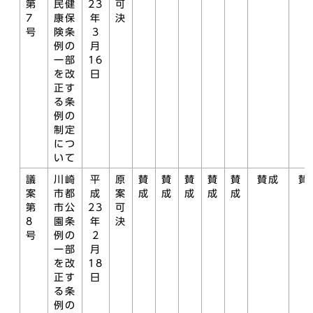
第
民健
23
可
7
康保
年
決
号
険条
3
例の
月
一部
16
を改
日
正す
る条
例の
制定
につ
いて
議
川崎
平
原
賛
賛
賛
賛
賛
賛成
賛
案
市都
成
案
成
成
成
成
成
第
市公
23
可
8
園条
年
決
号
例の
2
一部
月
を改
18
正す
日
る条
例の