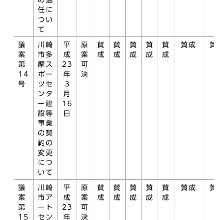
の選
任に
つい
て
議
川崎
平
原
賛
賛
賛
賛
賛
賛成
賛
案
市多
成
案
成
成
成
成
成
第
摩ス
23
可
14
ポー
年
決
号
ツセ
3
ンタ
月
ー建
16
設等
日
事業
の契
約の
変更
につ
いて
議
川崎
平
原
賛
賛
賛
賛
賛
賛成
賛
案
市ア
成
案
成
成
成
成
成
第
ート
23
可
15
セン
年
決