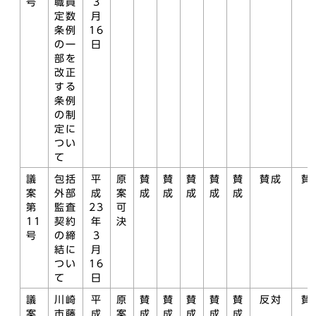
号
職員
3
定数
月
条例
16
の一
日
部を
改正
する
条例
の制
定に
つい
て
議
包括
平
原
賛
賛
賛
賛
賛
賛成
賛
案
外部
成
案
成
成
成
成
成
第
監査
23
可
11
契約
年
決
号
の締
3
結に
月
つい
16
て
日
議
川崎
平
原
賛
賛
賛
賛
賛
反対
賛
案
市藤
成
案
成
成
成
成
成