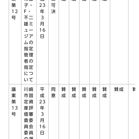
第
子・
23
可
12
F・
年
決
号
不二
3
雄ミ
月
ュー
16
ジア
日
ムの
指定
管理
者の
指定
につ
いて
議
川崎
平
同
賛
賛
賛
賛
賛
賛成
賛
案
市固
成
意
成
成
成
成
成
第
定資
23
13
産評
年
号
価審
3
査委
月
員会
16
委員
日