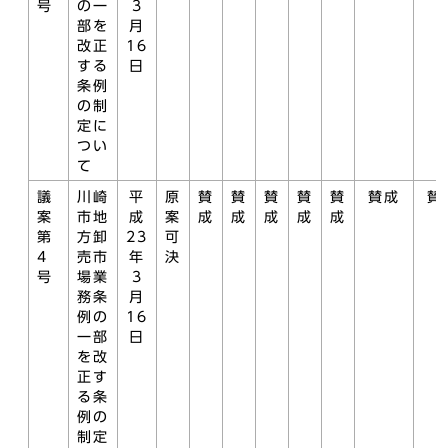
号
の一
3
部を
月
改正
16
する
日
条例
の制
定に
つい
て
議
川崎
平
原
賛
賛
賛
賛
賛
賛成
賛
案
市地
成
案
成
成
成
成
成
第
方卸
23
可
4
売市
年
決
号
場業
3
務条
月
例の
16
一部
日
を改
正す
る条
例の
制定