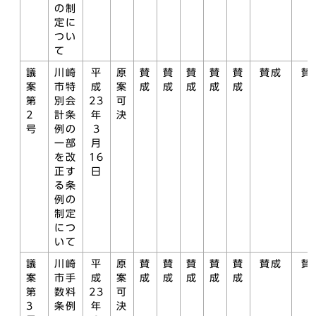
の制
定に
つい
て
議
川崎
平
原
賛
賛
賛
賛
賛
賛成
賛
案
市特
成
案
成
成
成
成
成
第
別会
23
可
2
計条
年
決
号
例の
3
一部
月
を改
16
正す
日
る条
例の
制定
につ
いて
議
川崎
平
原
賛
賛
賛
賛
賛
賛成
賛
案
市手
成
案
成
成
成
成
成
第
数料
23
可
3
条例
年
決