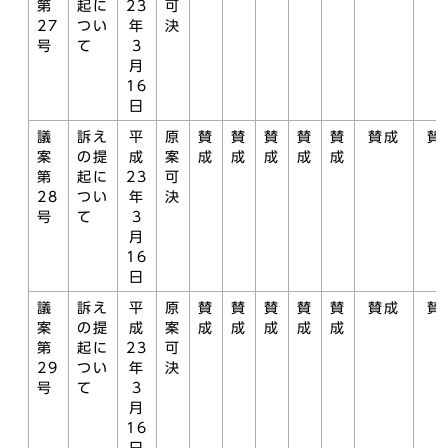
第
起に
23
可
27
つい
年
決
号
て
3
月
16
日
議
訴え
平
原
賛
賛
賛
賛
賛
賛成
賛
案
の提
成
案
成
成
成
成
成
第
起に
23
可
28
つい
年
決
号
て
3
月
16
日
議
訴え
平
原
賛
賛
賛
賛
賛
賛成
賛
案
の提
成
案
成
成
成
成
成
第
起に
23
可
29
つい
年
決
号
て
3
月
16