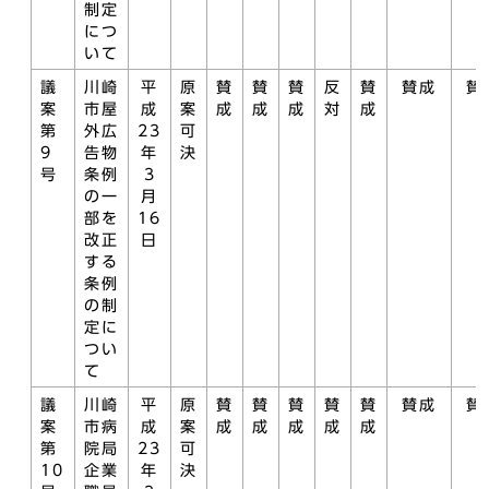
制定
につ
いて
議
川崎
平
原
賛
賛
賛
反
賛
賛成
賛
案
市屋
成
案
成
成
成
対
成
第
外広
23
可
9
告物
年
決
号
条例
3
の一
月
部を
16
改正
日
する
条例
の制
定に
つい
て
議
川崎
平
原
賛
賛
賛
賛
賛
賛成
賛
案
市病
成
案
成
成
成
成
成
第
院局
23
可
10
企業
年
決