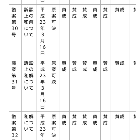
日
議
訴訟
平
原
賛
賛
賛
賛
賛
賛成
賛
案
上の
成
案
成
成
成
成
成
第
和解
23
可
30
につ
年
決
号
いて
3
月
16
日
議
訴訟
平
原
賛
賛
賛
賛
賛
賛成
賛
案
上の
成
案
成
成
成
成
成
第
和解
23
可
31
につ
年
決
号
いて
3
月
16
日
議
和解
平
原
賛
賛
賛
賛
賛
賛成
賛
案
につ
成
案
成
成
成
成
成
第
いて
23
可
32
年
決