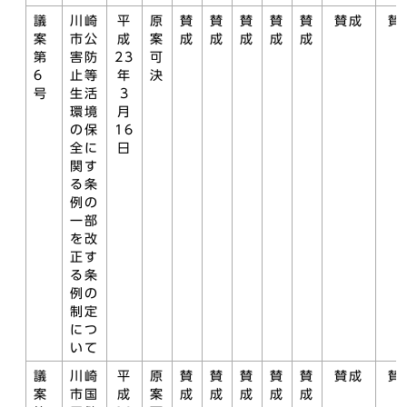
議
川崎
平
原
賛
賛
賛
賛
賛
賛成
賛
案
市公
成
案
成
成
成
成
成
第
害防
23
可
6
止等
年
決
号
生活
3
環境
月
の保
16
全に
日
関す
る条
例の
一部
を改
正す
る条
例の
制定
につ
いて
議
川崎
平
原
賛
賛
賛
賛
賛
賛成
賛
案
市国
成
案
成
成
成
成
成