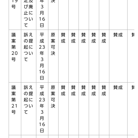
19
定及
年
決
号
び廃
3
止に
月
つい
16
て
日
議
訴え
平
原
賛
賛
賛
賛
賛
賛成
賛
案
の提
成
案
成
成
成
成
成
第
起に
23
可
20
つい
年
決
号
て
3
月
16
日
議
訴え
平
原
賛
賛
賛
賛
賛
賛成
賛
案
の提
成
案
成
成
成
成
成
第
起に
23
可
21
つい
年
決
号
て
3
月
16
日