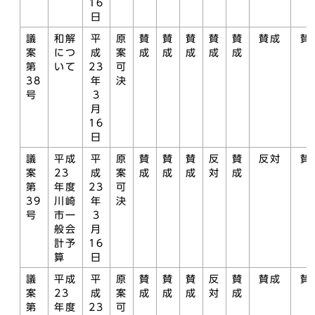
16
日
議
和解
平
原
賛
賛
賛
賛
賛
賛成
賛
案
につ
成
案
成
成
成
成
成
第
いて
23
可
38
年
決
号
3
月
16
日
議
平成
平
原
賛
賛
賛
反
賛
反対
賛
案
23
成
案
成
成
成
対
成
第
年度
23
可
39
川崎
年
決
号
市一
3
般会
月
計予
16
算
日
議
平成
平
原
賛
賛
賛
反
賛
賛成
賛
案
23
成
案
成
成
成
対
成
第
年度
23
可