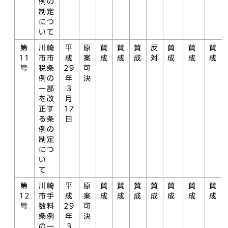
例の
制定
につ
いて
第
川崎
平
原
賛
賛
賛
反
賛
賛
賛
11
市市
成
案
成
成
成
対
成
成
成
号
税条
29
可
例の
年
決
一部
3
を改
月
正す
17
る条
日
例の
制定
につ
い
て
第
川崎
平
原
賛
賛
賛
賛
賛
賛
賛
12
市手
成
案
成
成
成
成
成
成
成
号
数料
29
可
条例
年
決
の一
3