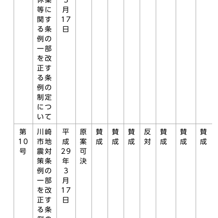
休業
3
等に
月
関す
17
る条
日
例の
一部
を改
正す
る条
例の
制定
につ
いて
第
川崎
平
原
賛
賛
賛
反
賛
賛
賛
10
市地
成
案
成
成
成
対
成
成
成
号
震対
29
可
策条
年
決
例の
3
一部
月
を改
17
正す
日
る条