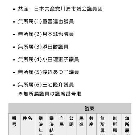
共産：日本共産党川崎市議会議員団
無所属(1)重冨達也議員
無所属(2)月本琢也議員
無所属(3)添田勝議員
無所属(4)小田理恵子議員
無所属(5)渡辺あつ子議員
無所属(6)三宅隆介議員
※無所属議員は議席番号順
議案
番
件名
議
議
自
公
民
共
無
無
無
号
決
決
民
明
進
産
所
所
所
年
結
属
属
属