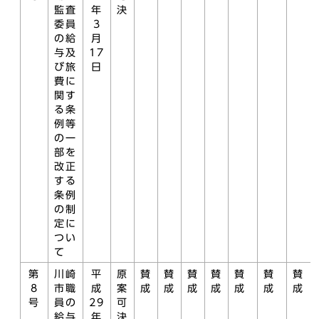
監査
年
決
委員
3
の給
月
与及
17
び旅
日
費に
関す
る条
例等
の一
部を
改正
する
条例
の制
定に
つい
て
第
川崎
平
原
賛
賛
賛
賛
賛
賛
賛
8
市職
成
案
成
成
成
成
成
成
成
号
員の
29
可
給与
年
決