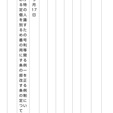
る特
月
定の
17
個人
日
を識
別す
るた
めの
番号
の利
用等
に関
する
条例
の一
部を
改正
する
条例
の制
定に
つい
て