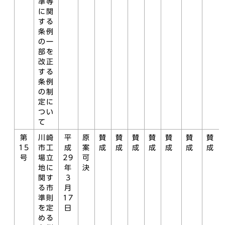
準等
に関
する
条例
の一
部を
改正
する
条例
の制
定に
つい
て
第
川崎
平
原
賛
賛
賛
賛
賛
賛
賛
15
市工
成
案
成
成
成
成
成
成
成
号
場立
29
可
地に
年
決
関す
3
る市
月
準則
17
を定
日
める