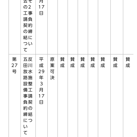
去そ
月
の2
17
工事
日
請負
契約
の締
結に
つい
て
第
五反
平
原
賛
賛
賛
賛
賛
賛
賛
27
田川
成
案
成
成
成
成
成
成
成
号
放水
29
可
路施
年
決
設整
3
備工
月
事請
17
負契
日
約の
締結
につ
い
て