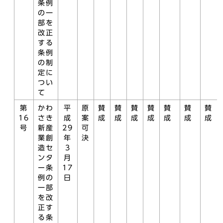
条例
の一
部を
改正
する
条例
の制
定に
つい
て
第
かわ
平
原
賛
賛
賛
賛
賛
賛
賛
16
さき
成
案
成
成
成
成
成
成
成
号
新産
29
可
業創
年
決
造セ
3
ンタ
月
ー条
17
例の
日
一部
を改
正す
る条