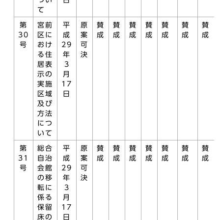
つい
日
て
第
宮前
平
原
賛
賛
賛
賛
賛
賛
賛
30
区に
成
案
成
成
成
成
成
成
成
号
おけ
29
可
る住
年
決
居表
3
示の
月
実施
17
区域
日
及び
方法
につ
いて
第
総合
平
原
賛
賛
賛
賛
賛
賛
賛
31
自治
成
案
成
成
成
成
成
成
成
号
会館
29
可
の移
年
決
転に
3
係る
月
保留
17
床の
日