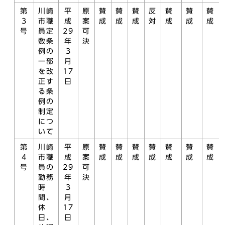
第
川崎
平
原
賛
賛
賛
反
賛
賛
賛
3
市職
成
案
成
成
成
対
成
成
成
号
員定
29
可
数条
年
決
例の
3
一部
月
を改
17
正す
日
る条
例の
制定
につ
いて
第
川崎
平
原
賛
賛
賛
賛
賛
賛
賛
4
市職
成
案
成
成
成
成
成
成
成
号
員の
29
可
勤務
年
決
時
3
間、
月
休
17
日、
日