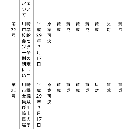
定に
つい
て
第
川崎
平
原
賛
賛
賛
賛
賛
反
賛
22
市学
成
案
成
成
成
成
成
対
成
号
校給
29
可
食セ
年
決
ンタ
3
ー条
月
例の
17
制定
日
につ
いて
第
川崎
平
原
賛
賛
賛
賛
反
賛
賛
23
市議
成
案
成
成
成
成
対
成
成
号
会議
29
可
員及
年
決
び川
3
崎市
月
長の
17
選挙
日