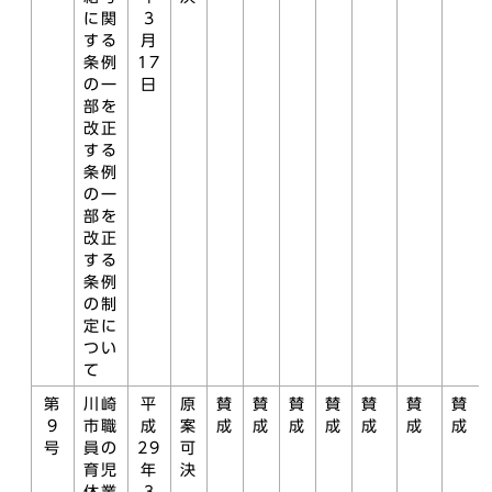
に関
3
する
月
条例
17
の一
日
部を
改正
する
条例
の一
部を
改正
する
条例
の制
定に
つい
て
第
川崎
平
原
賛
賛
賛
賛
賛
賛
賛
9
市職
成
案
成
成
成
成
成
成
成
号
員の
29
可
育児
年
決