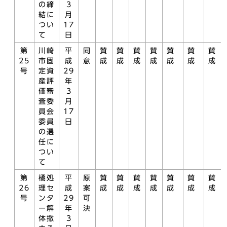
の締
3
結に
月
つい
17
て
日
第
川崎
平
同
賛
賛
賛
賛
賛
賛
賛
25
市固
成
意
成
成
成
成
成
成
成
号
定資
29
産評
年
価審
3
査委
月
員会
17
委員
日
の選
任に
つい
て
第
橘処
平
原
賛
賛
賛
賛
賛
賛
賛
26
理セ
成
案
成
成
成
成
成
成
成
号
ンタ
29
可
ー解
年
決
体撤
3