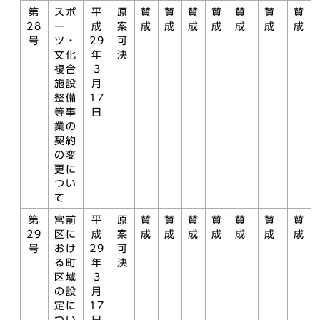
第
スポ
平
原
賛
賛
賛
賛
賛
賛
賛
28
ー
成
案
成
成
成
成
成
成
成
号
ツ・
29
可
文化
年
決
複合
3
施設
月
整備
17
等事
日
業の
契約
の変
更に
つい
て
第
宮前
平
原
賛
賛
賛
賛
賛
賛
賛
29
区に
成
案
成
成
成
成
成
成
成
号
おけ
29
可
る町
年
決
区域
3
の設
月
定に
17