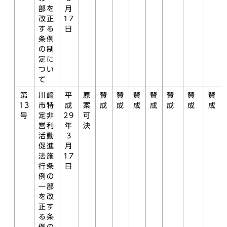
部を
月
改正
17
する
日
条例
の制
定に
つい
て
第
川崎
平
原
賛
賛
賛
賛
賛
賛
賛
13
市特
成
案
成
成
成
成
成
成
成
号
定非
29
可
営利
年
決
活動
3
促進
月
法施
17
行条
日
例の
一部
を改
正す
る条