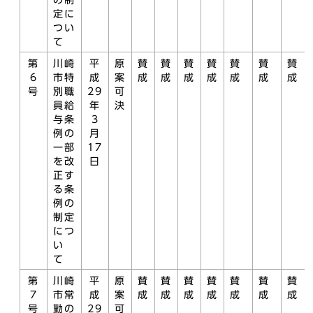
の制
定に
つい
て
第
川崎
平
原
賛
賛
賛
賛
賛
賛
賛
6
市特
成
案
成
成
成
成
成
成
成
号
別職
29
可
員給
年
決
与条
3
例の
月
一部
17
を改
日
正す
る条
例の
制定
につ
い
て
第
川崎
平
原
賛
賛
賛
賛
賛
賛
賛
7
市常
成
案
成
成
成
成
成
成
成
号
勤の
29
可