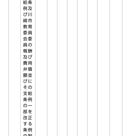
給条
例及
び川
崎市
教育
委員
会委
員の
報酬
及び
費用
弁償
額並
びに
その
支給
条例
の一
部を
改正
する
条例