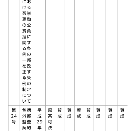
にお
ける
選挙
運動
の公
費負
担に
関す
る条
例の
一部
を改
正す
る条
例の
制定
につ
いて
第
包括
平
原
賛
賛
賛
賛
賛
賛
賛
24
外部
成
案
成
成
成
成
成
成
成
号
監査
29
可
契約
年
決