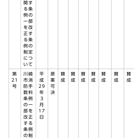
関す
る条
例の
一部
を改
正す
る条
例の
制定
につ
いて
第
川崎
平
原
賛
賛
賛
賛
賛
賛
賛
21
市消
成
案
成
成
成
成
成
成
成
号
防手
29
可
数料
年
決
条例
3
の一
月
部を
17
改正
日
する
条例
の制