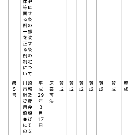
休暇
等に
関す
る条
例の
一部
を改
正す
る条
例の
制定
につ
いて
第
川崎
平
原
賛
賛
賛
賛
賛
賛
賛
5
市報
成
案
成
成
成
成
成
成
成
号
酬及
29
可
び費
年
決
用弁
3
償額
月
並び
17
にそ
日
の支