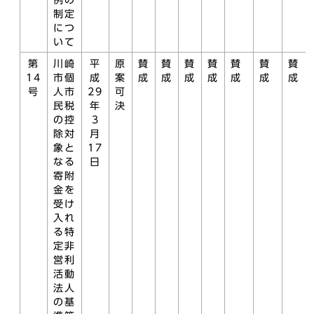
例の
制定
につ
いて
第
川崎
平
原
賛
賛
賛
賛
賛
賛
賛
14
市個
成
案
成
成
成
成
成
成
成
号
人市
29
可
民税
年
決
の控
3
除対
月
象と
17
なる
日
寄附
金を
受け
入れ
る特
定非
営利
活動
法人
の基