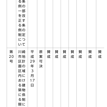
る条
例の
一部
を改
正す
る条
例の
制定
につ
いて
第
川崎
平
原
賛
賛
賛
賛
賛
賛
賛
20
市地
成
案
成
成
成
成
成
成
成
号
区計
29
可
画の
年
決
区域
3
内に
月
おけ
17
る建
日
築物
に係
る制
限に