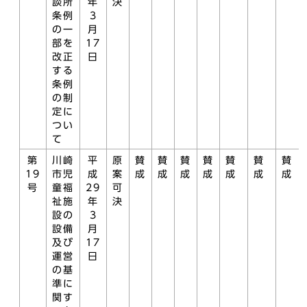
談所
年
決
条例
3
の一
月
部を
17
改正
日
する
条例
の制
定に
つい
て
第
川崎
平
原
賛
賛
賛
賛
賛
賛
賛
19
市児
成
案
成
成
成
成
成
成
成
号
童福
29
可
祉施
年
決
設の
3
設備
月
及び
17
運営
日
の基
準に
関す