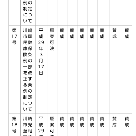
例の
制定
につ
いて
第
川崎
平
原
賛
賛
賛
賛
賛
賛
賛
17
市国
成
案
成
成
成
成
成
成
成
号
民健
29
可
康保
年
決
険条
3
例の
月
一部
17
を改
日
正す
る条
例の
制定
につ
いて
第
川崎
平
原
賛
賛
賛
賛
賛
賛
賛
18
市児
成
案
成
成
成
成
成
成
成
号
童相
29
可