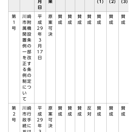
月
果
(1)
(2)
(3)
日
第
川崎
平
原
賛
賛
賛
賛
賛
賛
賛
1
市附
成
案
成
成
成
成
成
成
成
号
属機
29
可
関設
年
決
置条
3
例の
月
一部
17
を改
日
正す
る条
例の
制定
につ
い
て
第
川崎
平
原
賛
賛
賛
反
賛
賛
賛
2
市行
成
案
成
成
成
対
成
成
成
号
政手
29
可
続に
年
決
おけ
3