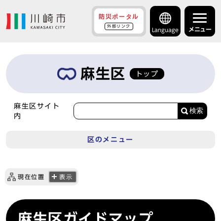
防災ポータル
外部リンク
メニュー
Language
麻生区
トップ
麻生区サイト
検索
内
区のメニュー
現在位置
表示
麻生区ガイドマップ