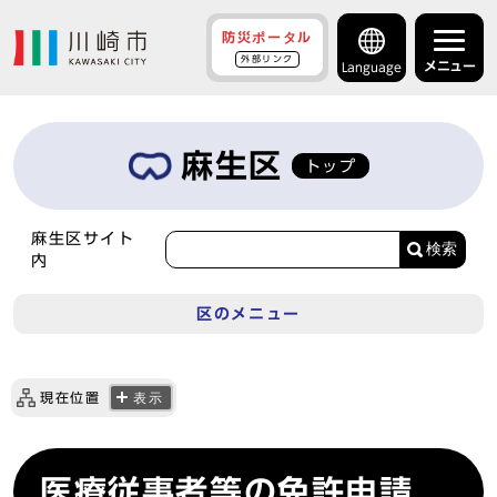
防災ポータル
外部リンク
メニュー
Language
麻生区
トップ
麻生区サイト
検索
内
区のメニュー
現在位置
表示
医療従事者等の免許申請