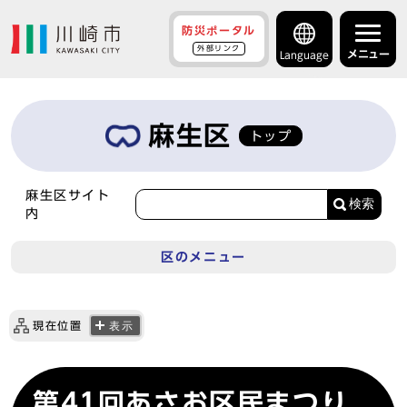
防災ポータル
外部リンク
メニュー
Language
麻生区
トップ
麻生区サイト
検索
内
区のメニュー
現在位置
表示
第41回あさお区民まつり