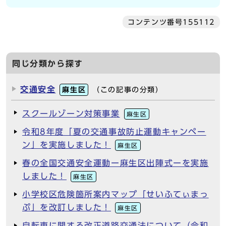
コンテンツ番号155112
同じ分類から探す
交通安全
麻生区
（この記事の分類）
スクールゾーン対策事業
麻生区
令和8年度「夏の交通事故防止運動キャンペー
ン」を実施しました！
麻生区
春の全国交通安全運動ー麻生区出陣式ーを実施
しました！
麻生区
小学校区危険箇所案内マップ「せいふてぃまっ
ぷ」を改訂しました！
麻生区
自転車に関する改正道路交通法について（令和