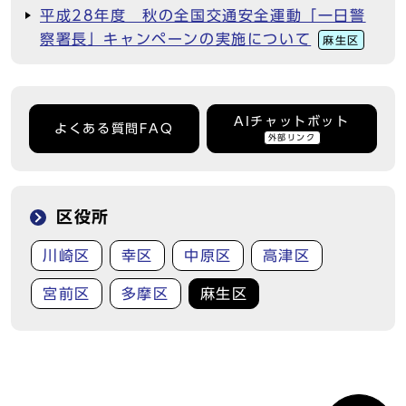
平成28年度 秋の全国交通安全運動「一日警
察署長」キャンペーンの実施について
麻生区
AIチャットボット
よくある質問FAQ
外部リンク
区役所
川崎区
幸区
中原区
高津区
宮前区
多摩区
麻生区