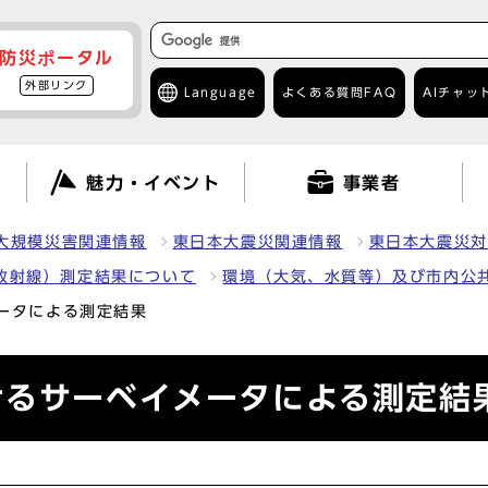
防災ポータル
外部リンク
Language
よくある質問
FAQ
AIチャッ
て
魅力・イベント
事業者
大規模災害関連情報
東日本大震災関連情報
東日本大震災対
放射線）測定結果について
環境（大気、水質等）及び市内公
ータによる測定結果
けるサーベイメータによる測定結