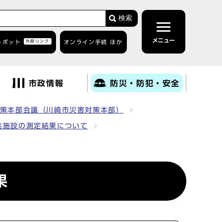
検索
メニュー
トボット
外部リンク
オンライン手続 ほか
市政情報
防災・防犯・安全
策本部会議（川崎市災害対策本部）
共施設の測定結果について
果