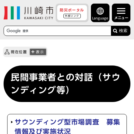
防災ポータル
外部リンク
メニュー
Language
検索
現在位置
表示
民間事業者との対話（サウ
ンディング等）
サウンディング型市場調査 募集
情報及び実施状況