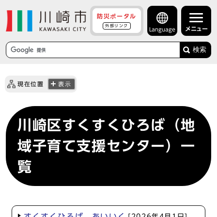
防災ポータル
外部リンク
メニュー
Language
検索
現在位置
表示
川崎区すくすくひろば（地
域子育て支援センター）一
覧
すくすくひろば あいいく
[2026年4月1日]