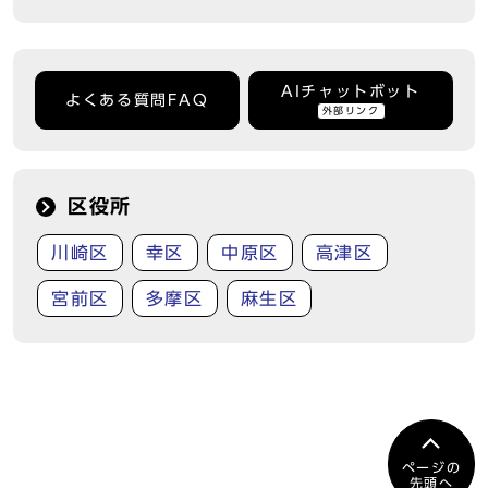
AIチャットボット
よくある質問FAQ
外部リンク
区役所
川崎区
幸区
中原区
高津区
宮前区
多摩区
麻生区
ページの
先頭へ