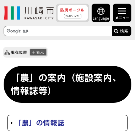
防災ポータル
外部リンク
メニュー
Language
検索
現在位置
表示
「農」の案内（施設案内、
情報誌等）
「農」の情報誌