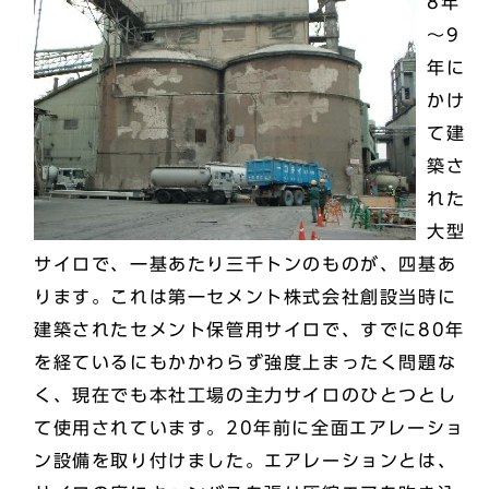
8年
～9
年に
かけ
て建
築さ
れた
大型
サイロで、一基あたり三千トンのものが、四基あ
ります。これは第一セメント株式会社創設当時に
建築されたセメント保管用サイロで、すでに80年
を経ているにもかかわらず強度上まったく問題な
く、現在でも本社工場の主力サイロのひとつとし
て使用されています。20年前に全面エアレーショ
ン設備を取り付けました。エアレーションとは、