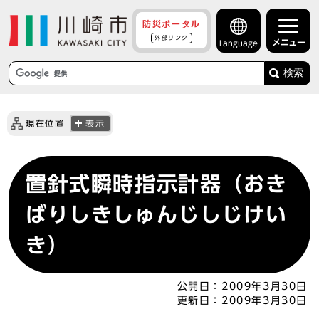
防災ポータル
外部リンク
メニュー
Language
検索
現在位置
表示
置針式瞬時指示計器（おき
ばりしきしゅんじしじけい
き）
公開日：
2009年3月30日
更新日：
2009年3月30日