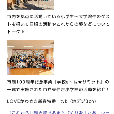
市内を拠点に活動している小学生～大学院生のゲス
トを招いて日頃の活動やこれからの夢などについて
トーク♪
市制100周年記念事業「学校e～ね★サミット」の
一環で実施された市立東住吉小学校の活動を紹介！
LOVEかわさき新春特番 tvk（地デジ3ch）
「これからも輝き続けるまちづくりを！さあ、いっ