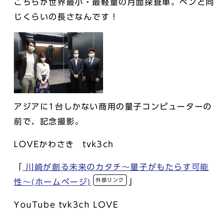
こちらが世界最小・最軽量の月面探査車。ペンと同
じくらいの長さなんです！
アジアに1台しかない商用の量子コンピューターの
前で、記念撮影。
LOVEかわさき tvk3ch
「
川崎が創る未来のカタチ～量子がもたらす可能
外部リンク
性～(ホームページ)
」
YouTube tvk3ch LOVE