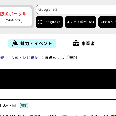
防災ポータル
外部リンク
Language
よくある質問
FAQ
AIチャッ
て
魅力・イベント
事業者
情報
広報テレビ番組
最新のテレビ番組
6年8月7日]
新着