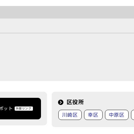
区役所
トボット
外部リンク
川崎区
幸区
中原区