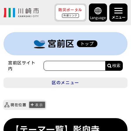
防災ポータル
外部リンク
メニュー
Language
宮前区
トップ
宮前区サイト
検索
内
区のメニュー
現在位置
表示
【テーマ一覧】影向寺