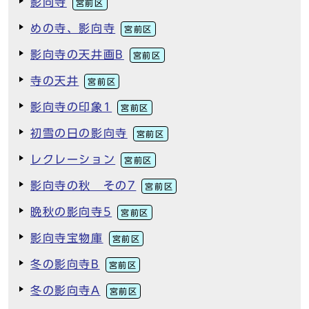
影向寺
宮前区
めの寺、影向寺
宮前区
影向寺の天井画B
宮前区
寺の天井
宮前区
影向寺の印象1
宮前区
初雪の日の影向寺
宮前区
レクレーション
宮前区
影向寺の秋 その7
宮前区
晩秋の影向寺5
宮前区
影向寺宝物庫
宮前区
冬の影向寺B
宮前区
冬の影向寺A
宮前区