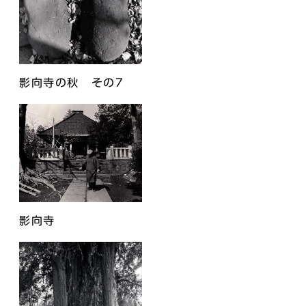
影向寺の秋 その7
影向寺