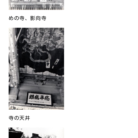
めの寺、影向寺
寺の天井