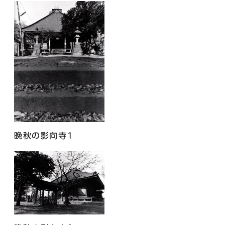
晩秋の影向寺1