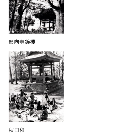
影向寺鐘楼
秋日和