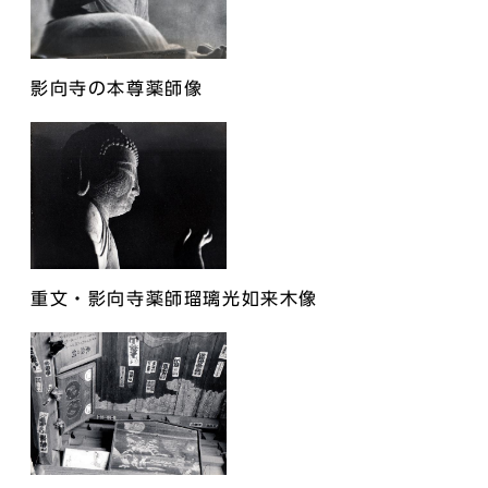
影向寺の本尊薬師像
重文・影向寺薬師瑠璃光如来木像